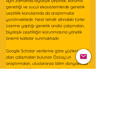
aynı zamanda biyolojik çeşitlilik, koruma 
genetiği ve sucul ekosistemlerde genetik 
çeşitlilik konularında da araştırmalar 
yürütmektedir. Nesli tehdit altındaki türler 
üzerine yaptığı genetik analiz çalışmaları, 
biyolojik çeşitliliğin korunmasına yönelik 
önemli katkılar sunmaktadır.  
Google Scholar verilerine göre yüzlerce atıf 
alan çalışmaları bulunan Özsoy’un 
araştırmaları, uluslararası bilim dünyasında 
da görünürlük kazanmıştır. Yayınları 
arasında 
PLOS ONE
, 
G3: Genes, Genomes, 
Genetics
, 
European Journal of 
Entomology
 ve 
Journal of Applied 
Ichthyology
 gibi önemli dergilerde 
yayımlanan makaleler yer almaktadır.  
Akademik üretiminin yanı sıra Prof. Dr. 
Özsoy, Türkiye’de evrimsel biyolojinin 
kamusal alanda anlaşılır biçimde 
anlatılmasına katkı sunan bilim insanları 